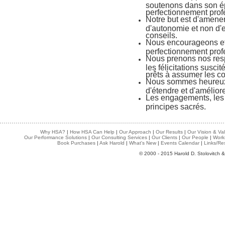
soutenons dans son é
perfectionnement prof
Notre but est d'amener
d'autonomie et non d'
conseils.
Nous encourageons et 
perfectionnement prof
Nous prenons nos resp
les félicitations sus
prêts à assumer les 
Nous sommes heureux d
d'étendre et d'amélio
Les engagements, les 
principes sacrés.
Why HSA?
|
How HSA Can Help
|
Our Approach
|
Our Results
|
Our Vision & Va
Our Performance Solutions
|
Our Consulting Services
|
Our Clients
|
Our People
|
Work
Book Purchases
|
Ask Harold
|
What's New
|
Events Calendar
|
Links/Re
© 2000 - 2015 Harold D. Stolovitch &