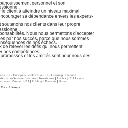
panouissement personnel et son
essionnel.
 le client à atteindre un niveau maximal
encourager sa dépendance envers les experts-
soutenons nos clients dans leur propre
essionnel.
onsabilités. Nous nous permettons d'accepter
citées par nos succès, parce que nous sommes
conséquences de nos échecs.
e relever les défis qui nous permettent
rer nos compétences.
promesses et les amitiés sont pour nous des
lues
|
Our Principals
|
e-Brochure
|
Our Learning Solutions
shops
|
e-Seminar Brochure
|
Newsletters
|
Articles
|
HSA Lexicon
sources
|
Contact HSA
|
Publicity
|
Francais
|
Home
 Erica J. Keeps